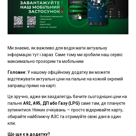
Ми знаємо, як важливо для водія мати актуальну
інформацію тут і зараз. Саме тому ми зробили наш сервіс
максимально прозорим та мобільним.
Головне:
У нашому офіційному додатку ви можете
відстежувати актуальні ціни на пальне на кожній окремій
заправці прямо на карті.
Це зручно, адже ви заздалегідь бачите сьогоднішні ціни на
пальне
A92, A95, ДП або Газу (LPG)
саме там, де плануєте
зупинитися. Ніяких очікувань — просто відкривайте карту,
обирайте найближчу АЗС та отримуйте свіжі дані в один
клік.
Що ще є в додатку?